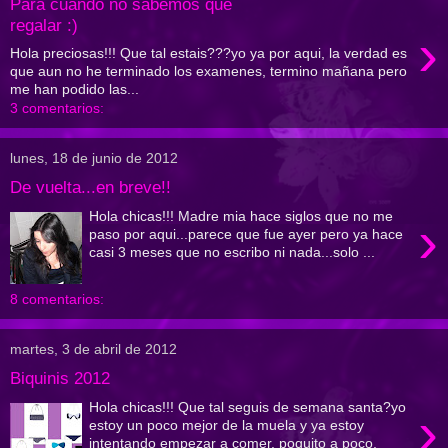
Para cuando no sabemos que
regalar :)
›
Hola preciosas!!! Que tal estais???yo ya por aqui, la verdad es
que aun no he terminado los examenes, termino mañana pero
me han podido las...
3 comentarios:
lunes, 18 de junio de 2012
De vuelta...en breve!!
Hola chicas!!! Madre mia hace siglos que no me
›
paso por aqui...parece que fue ayer pero ya hace
casi 3 meses que no escribo ni nada...solo ...
8 comentarios:
martes, 3 de abril de 2012
Biquinis 2012
Hola chicas!!! Que tal seguis de semana santa?yo
›
estoy un poco mejor de la muela y ya estoy
intentando empezar a comer, poquito a poco,